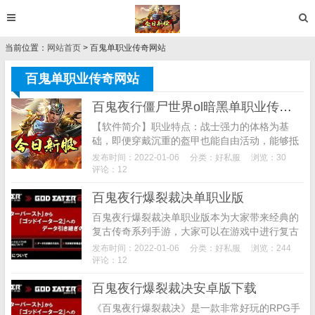
当前位置：
网站首页
> 百鬼单职业传奇网站
百鬼单职业传奇网站
百鬼夜行僵尸世界ol暗黑单职业传奇版
【软件简介】职业特点：战士强力的体格为基
础，即便穿戴沉重的盔甲也能自由活动，能够抵
挡强大魔物的攻击。战士掌握了精湛的剑法，擅
发布时间：2022-01-06
分类：
好私服
浏览：30
长进行正面战斗，是弱小的同伴最好的盾牌。操
评论：12
作难度:职业属...
百鬼夜行爆裂裁决单职业版
百鬼夜行爆裂裁决单职业版本为大家带来经典的
复古传奇系列手游，大家可以在游戏中进行复古
的玩法，与兄弟一同组建行会，在游戏的世界中
发布时间：2022-01-06
分类：
好私服
浏览：244
开启经典的传奇对决之旅，在这片大陆成就你的
评论：12
威名。百鬼夜...
百鬼夜行爆裂裁决安卓版下载
《百鬼夜行爆裂裁决》是一款非常好玩的RPG手