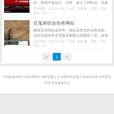
游，游戏中有战士、法师、道士三种职业，玩家
在10级时可以选择另外的一个“战士、法师、道
发布时间：2022-01-06
分类：
好私服
浏览：219
士”职业为自己的英雄，从而形成6种组合。并且
评论：29
游戏中...
百鬼单职业传奇网站
幽冥冰雪单职业传奇，单职业类型的传奇游戏，
这款游戏传奇冰雪版本能够让你眼前一亮，有很
多的玩法都十分值得玩家去慢慢品味，顶级的装
发布时间：2022-01-06
分类：
好私服
浏览：178
备绝对不会让你失望，那种属性和特效直接爆
评论：23
炸，装备级别越...
‹‹
1
››
拒绝盗版游戏 注意自我保护 谨防受骗上当 适度游戏益脑 沉迷游戏伤身 合理安排
时间 享受健康生活