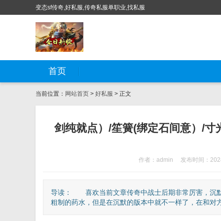
变态sf传奇,好私服,传奇私服单职业,找私服
首页
当前位置：
网站首页
>
好私服
> 正文
剑纯就点）/笙簧(绑定石间意）/
作者：admin
发布时间：2024
导读： 喜欢当前文章传奇中战士后期非常厉害，沉默
粗制的药水，但是在沉默的版本中就不一样了，在和对方P