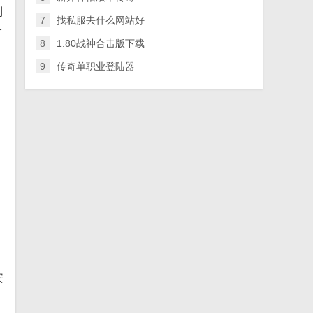
制
7
找私服去什么网站好
个
8
1.80战神合击版下载
9
传奇单职业登陆器
安