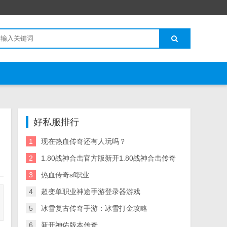
好私服排行
1
现在热血传奇还有人玩吗？
2
1.80战神合击官方版新开1.80战神合击传奇
3
热血传奇sf职业
4
超变单职业神途手游登录器游戏
5
冰雪复古传奇手游：冰雪打金攻略
6
新开神佑版本传奇