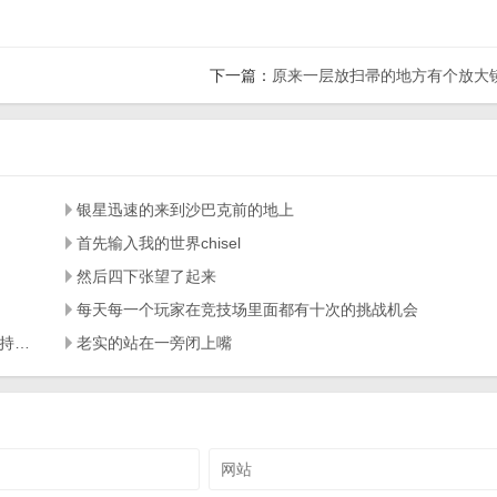
下一篇：
原来一层放扫帚的地方有个放大
银星迅速的来到沙巴克前的地上
首先输入我的世界chisel
然后四下张望了起来
每天每一个玩家在竞技场里面都有十次的挑战机会
变态传奇他们释放魔法盾的时候魔法值高的玩家魔法盾的持续时间明显的长了许多
老实的站在一旁闭上嘴